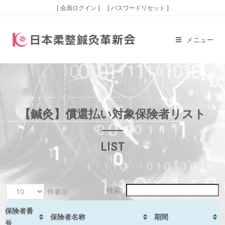
[ 会員ログイン ]
[ パスワードリセット ]
メニュー
【鍼灸】償還払い対象保険者リスト
LIST
検索:
件表示
保険者番
保険者名称
期間
号